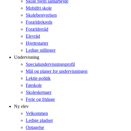
Skole hjem samarbejde
Mobilfri skole
Skolebestyrelsen
Forældrekreds
Forældreråd
Elevråd
Hjertestarter
Ledige stillinger
Undervisning
Specialundervisningsprofil
Mål og planer for undervisningen
Lektie-politik
Førskole
Skoleskemaer
Ferie og fridage
Ny elev
Velkommen
Ledige pladser
Optagelse