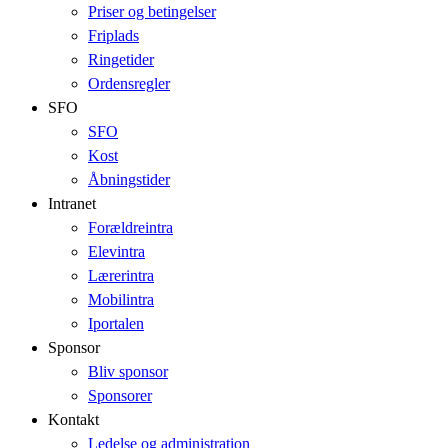
Priser og betingelser
Friplads
Ringetider
Ordensregler
SFO
SFO
Kost
Åbningstider
Intranet
Forældreintra
Elevintra
Lærerintra
Mobilintra
Iportalen
Sponsor
Bliv sponsor
Sponsorer
Kontakt
Ledelse og administration