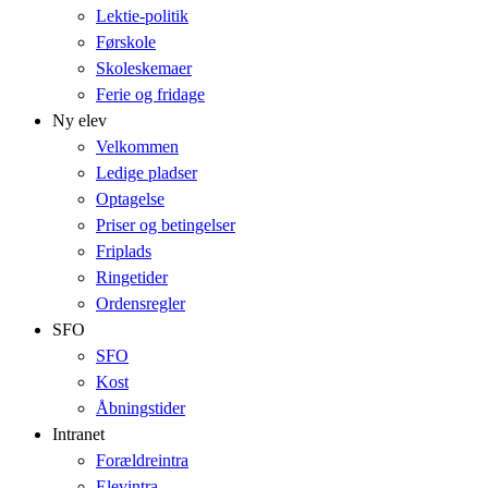
Lektie-politik
Førskole
Skoleskemaer
Ferie og fridage
Ny elev
Velkommen
Ledige pladser
Optagelse
Priser og betingelser
Friplads
Ringetider
Ordensregler
SFO
SFO
Kost
Åbningstider
Intranet
Forældreintra
Elevintra