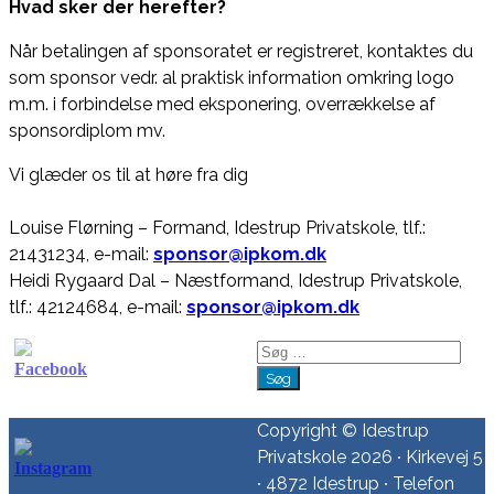
Hvad sker der herefter?
Når betalingen af sponsoratet er registreret, kontaktes du
som sponsor vedr. al praktisk information omkring logo
m.m. i forbindelse med eksponering, overrækkelse af
sponsordiplom mv.
Vi glæder os til at høre fra dig
Louise Flørning – Formand, Idestrup Privatskole, tlf.:
21431234, e-mail:
sponsor@ipkom.dk
Heidi Rygaard Dal – Næstformand, Idestrup Privatskole,
tlf.: 42124684, e-mail:
sponsor@ipkom.dk
Søg
efter:
Copyright © Idestrup
Privatskole 2026 ∙ Kirkevej 5
∙ 4872 Idestrup ∙ Telefon