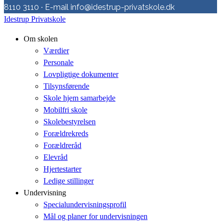
8110 3110 ∙ E-mail info@idestrup-privatskole.dk
Idestrup Privatskole
Om skolen
Værdier
Personale
Lovpligtige dokumenter
Tilsynsførende
Skole hjem samarbejde
Mobilfri skole
Skolebestyrelsen
Forældrekreds
Forældreråd
Elevråd
Hjertestarter
Ledige stillinger
Undervisning
Specialundervisningsprofil
Mål og planer for undervisningen