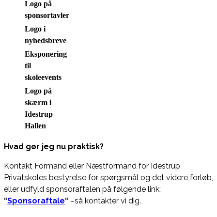
Logo på
sponsortavler
Logo i
nyhedsbreve
Eksponering
til
skoleevents
Logo på
skærm i
Idestrup
Hallen
Hvad gør jeg nu praktisk?
Kontakt Formand eller Næstformand for Idestrup
Privatskoles bestyrelse for spørgsmål og det videre forløb,
eller udfyld sponsoraftalen på følgende link:
“
Sponsoraftale
“
–så kontakter vi dig.