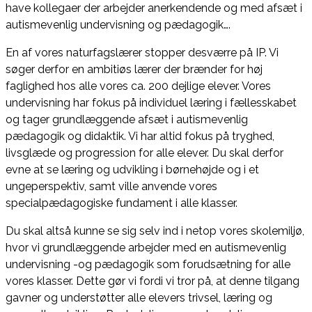
have kollegaer der arbejder anerkendende og med afsæt i
autismevenlig undervisning og pædagogik….
En af vores naturfagslærer stopper desværre på IP. Vi
søger derfor en ambitiøs lærer der brænder for høj
faglighed hos alle vores ca. 200 dejlige elever. Vores
undervisning har fokus på individuel læring i fællesskabet
og tager grundlæggende afsæt i autismevenlig
pædagogik og didaktik. Vi har altid fokus på tryghed,
livsglæde og progression for alle elever. Du skal derfor
evne at se læring og udvikling i børnehøjde og i et
ungeperspektiv, samt ville anvende vores
specialpædagogiske fundament i alle klasser.
Du skal altså kunne se sig selv ind i netop vores skolemiljø,
hvor vi grundlæggende arbejder med en autismevenlig
undervisning -og pædagogik som forudsætning for alle
vores klasser. Dette gør vi fordi vi tror på, at denne tilgang
gavner og understøtter alle elevers trivsel, læring og