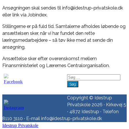
Ansøgningen skal sendes til info@idestrup-privatskole.dk
eller link via Jobindex.
Stillingerne er på fuld tid. Samtalerne afholdes løbende og
ansættelsen sker, når vi har fundet den rette
læringsmedarbejdere – så tøv ikke med at sende din
ansøgning.
Ansættelse sker efter overenskomst mellem
Finansministeriet og Lærernes Centralorganisation.
Søg
efter:
Copyright © Idestrup
Privatskole 2026 ∙ Kirkevej 5
∙ 4872 Idestrup ∙ Telefon
8110 3110 ∙ E-mail info@idestrup-privatskole.dk
Idestrup Privatskole