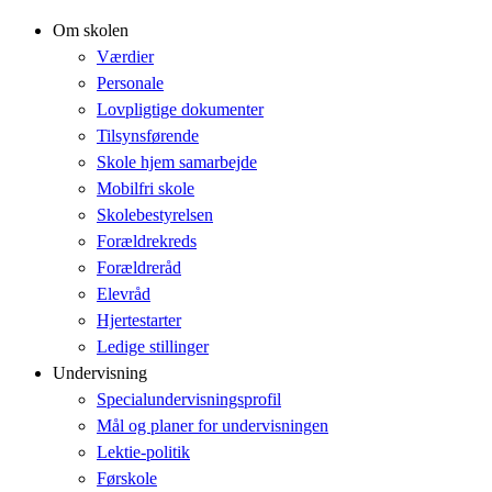
Om skolen
Værdier
Personale
Lovpligtige dokumenter
Tilsynsførende
Skole hjem samarbejde
Mobilfri skole
Skolebestyrelsen
Forældrekreds
Forældreråd
Elevråd
Hjertestarter
Ledige stillinger
Undervisning
Specialundervisningsprofil
Mål og planer for undervisningen
Lektie-politik
Førskole