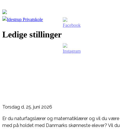
Skip
to
content
Idestrup Privatskole
Et godt sted at lære, et godt sted at være
Ledige stillinger
Torsdag d. 25. juni 2026
Er du naturfagslærer og matematiklærer og vil du være
med på holdet med Danmarks skønneste elever? Vil du