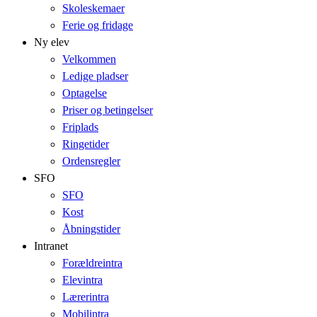
Skoleskemaer
Ferie og fridage
Ny elev
Velkommen
Ledige pladser
Optagelse
Priser og betingelser
Friplads
Ringetider
Ordensregler
SFO
SFO
Kost
Åbningstider
Intranet
Forældreintra
Elevintra
Lærerintra
Mobilintra