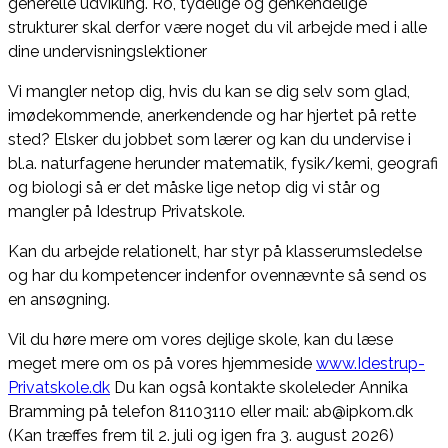
generelle udvikling. Ro, tydelige og genkendelige
strukturer skal derfor være noget du vil arbejde med i alle
dine undervisningslektioner
Vi mangler netop dig, hvis du kan se dig selv som glad,
imødekommende, anerkendende og har hjertet på rette
sted? Elsker du jobbet som lærer og kan du undervise i
bl.a. naturfagene herunder matematik, fysik/kemi, geografi
og biologi så er det måske lige netop dig vi står og
mangler på Idestrup Privatskole.
Kan du arbejde relationelt, har styr på klasserumsledelse
og har du kompetencer indenfor ovennævnte så send os
en ansøgning.
Vil du høre mere om vores dejlige skole, kan du læse
meget mere om os på vores hjemmeside
www.Idestrup-
Privatskole.dk
Du kan også kontakte skoleleder Annika
Bramming på telefon 81103110 eller mail: ab@ipkom.dk
(Kan træffes frem til 2. juli og igen fra 3. august 2026)