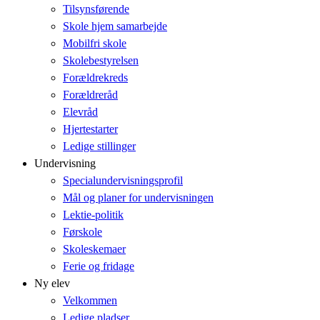
Tilsynsførende
Skole hjem samarbejde
Mobilfri skole
Skolebestyrelsen
Forældrekreds
Forældreråd
Elevråd
Hjertestarter
Ledige stillinger
Undervisning
Specialundervisningsprofil
Mål og planer for undervisningen
Lektie-politik
Førskole
Skoleskemaer
Ferie og fridage
Ny elev
Velkommen
Ledige pladser