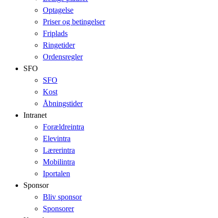
Optagelse
Priser og betingelser
Friplads
Ringetider
Ordensregler
SFO
SFO
Kost
Åbningstider
Intranet
Forældreintra
Elevintra
Lærerintra
Mobilintra
Iportalen
Sponsor
Bliv sponsor
Sponsorer