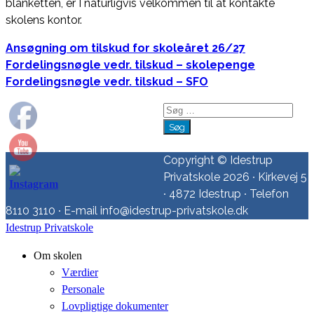
blanketten, er I naturligvis velkommen til at kontakte
skolens kontor.
Ansøgning om tilskud for skoleåret 26/27
Fordelingsnøgle vedr. tilskud – skolepenge
Fordelingsnøgle vedr. tilskud – SFO
Søg
efter:
Copyright © Idestrup
Privatskole 2026 ∙ Kirkevej 5
∙ 4872 Idestrup ∙ Telefon
8110 3110 ∙ E-mail info@idestrup-privatskole.dk
Idestrup Privatskole
Om skolen
Værdier
Personale
Lovpligtige dokumenter